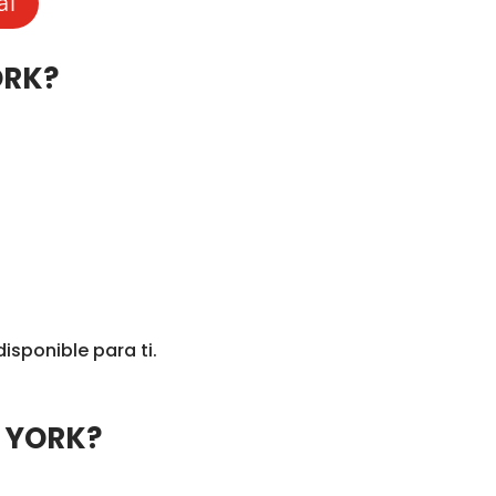
al
ORK?
disponible para ti.
W YORK?