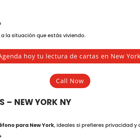
o
a la situación que estás viviendo.
Agenda hoy tu lectura de cartas en New Yor
Call Now
S – NEW YORK NY
léfono para New York
, ideales si prefieres privacidad 
?