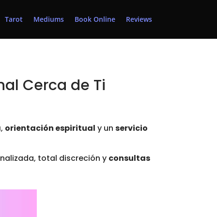
Tarot
Mediums
Book Online
Reviews
nal Cerca de Ti
a
,
orientación espiritual
y un
servicio
nalizada, total discreción y
consultas