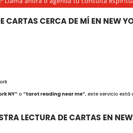
 Llama ahora o agenda tu consulta espiritu
E CARTAS CERCA DE MÍ EN NEW Y
ork
ork NY”
o
“tarot reading near me”
, este servicio está 
ESTRA LECTURA DE CARTAS EN NE